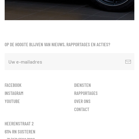
OP DE HOOGTE BLIJVEN VAN NIEUWS, RAPPORTAGES EN ACTIES?
FACEBOOK
DIENSTEN
INSTAGRAM
RAPPORTAGES
YOUTUBE
OVER ONS
CONTACT
HEERENSTRAAT 2
6114 RN SUSTEREN