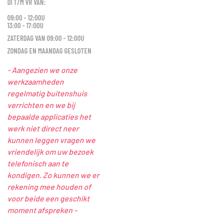
DI T/M VR VAN:
09:00 - 12:00U
13:00 - 17:00U
ZATERDAG VAN 09:00 - 12:00U
ZONDAG EN MAANDAG GESLOTEN
- Aangezien we onze
werkzaamheden
regelmatig buitenshuis
verrichten en we bij
bepaalde applicaties het
werk niet direct neer
kunnen leggen vragen we
vriendelijk om uw bezoek
telefonisch aan te
kondigen. Zo kunnen we er
rekening mee houden of
voor beide een geschikt
moment afspreken -