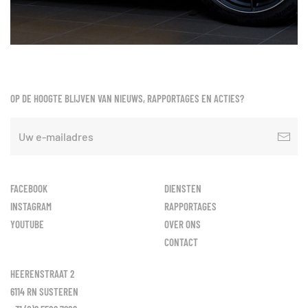
OP DE HOOGTE BLIJVEN VAN NIEUWS, RAPPORTAGES EN ACTIES?
FACEBOOK
DIENSTEN
INSTAGRAM
RAPPORTAGES
YOUTUBE
OVER ONS
CONTACT
HEERENSTRAAT 2
6114 RN SUSTEREN